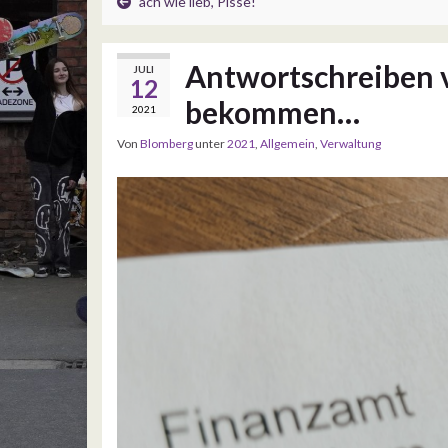
ach wie lieb, Pisse!
Antwortschreiben
JULI
12
bekommen…
2021
Von
Blomberg
unter
2021
,
Allgemein
,
Verwaltung