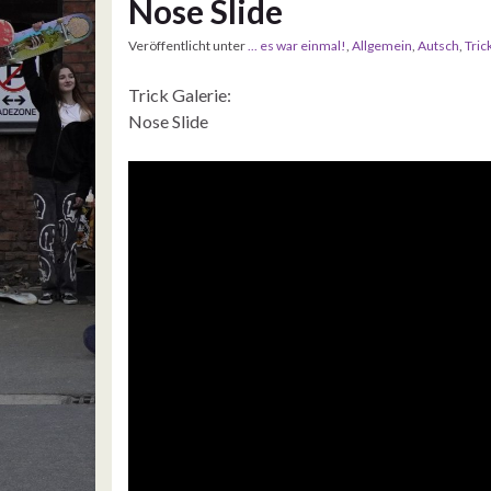
Nose Slide
Veröffentlicht unter
... es war einmal!
,
Allgemein
,
Autsch
,
Tric
Trick Galerie:
Nose Slide