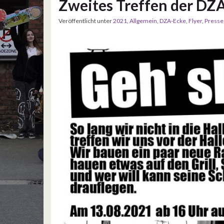
Zweites Treffen der DZA
Veröffentlicht unter
2021
,
Allgemein
,
DZA-Ecke
,
Flyer
,
Presse