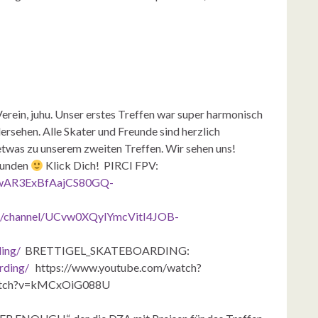
Verein, juhu. Unser erstes Treffen war super harmonisch
rsehen. Alle Skater und Freunde sind herzlich
 etwas zu unserem zweiten Treffen. Wir sehen uns!
funden
Klick Dich! PIRCI FPV:
d=IwAR3ExBfAajCS80GQ-
m/channel/UCvw0XQylYmcVitI4JOB-
ing/
BRETTIGEL_SKATEBOARDING:
rding/
https://www.youtube.com/watch?
atch?v=kMCxOiG088U