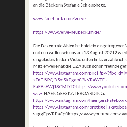
an die Bäckerin Stefanie Schlepphege.
www.facebook.com/Verve…
https://www.verve-neubeckum.de/
Die Dezentrale Ahlen ist bald ein eingetragener 
und nun wollen wir uns am 13.August 20212 wiede
eingeladen. In dem Video unten links erzähle ich
Mittlerweile hat die DZA auch schon freunde ge
https://www.instagram.com/pirci_fpv/?fbcli
zFnEJSPQO5m5kPgeb83kVRaWED-
FaFBsFWj18CMDT0
https://www.youtube.co
wsw
HAENGERSKATEBOARDING:
https://www.instagram.com/haengerskateboard
https://www.instagram.com/brettigel_skateboa
v=ggDpVRPaCp0https://www.youtube.com/w