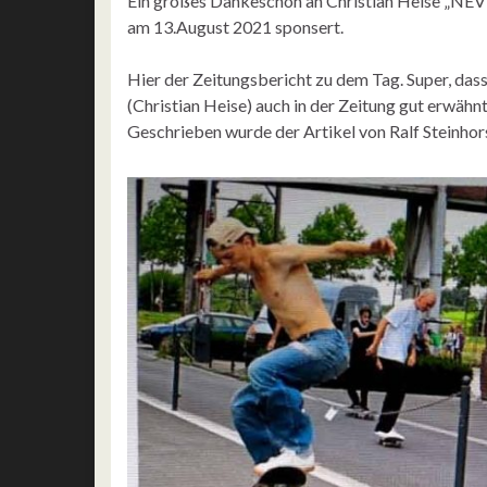
Ein großes Dankeschön an Christian Heise „NEV
am 13.August 2021 sponsert.
Hier der Zeitungsbericht zu dem Tag. Super, 
(Christian Heise) auch in der Zeitung gut erwähn
Geschrieben wurde der Artikel von Ralf Steinhor