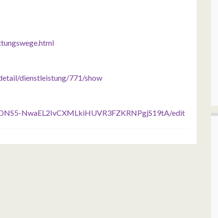
ttungswege.html
-detail/dienstleistung/771/show
PvXDNS5-NwaEL2IvCXMLkiHUVR3FZKRNPgjS19tA/edit