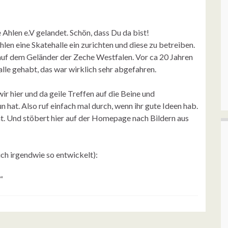
 Ahlen e.V gelandet. Schön, dass Du da bist!
 Ahlen eine Skatehalle ein zurichten und diese zu betreiben.
auf dem Geländer der Zeche Westfalen. Vor ca 20 Jahren
alle gehabt, das war wirklich sehr abgefahren.
ir hier und da geile Treffen auf die Beine und
n hat. Also ruf einfach mal durch, wenn ihr gute Ideen hab.
ht. Und stöbert hier auf der Homepage nach Bildern aus
sich irgendwie so entwickelt):
“