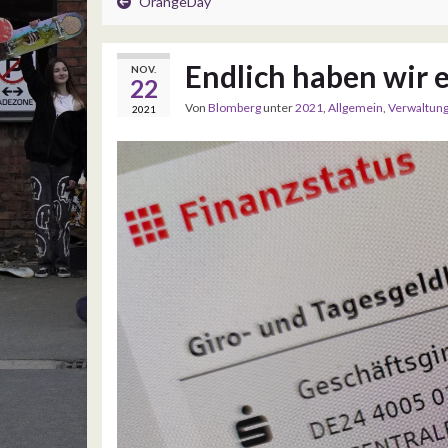
OrangeDay
Endlich haben wir 
NOV.
22
Von
Blomberg
unter
2021
,
Allgemein
,
Verwaltun
2021