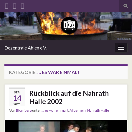
Such
Search for:
Dezentrale Ahlen e.V.
Navig
KATEGORIE:
… ES WAR EINMAL!
Rückblick auf die Nahrath
SEP.
14
Halle 2002
2021
Von
Blomberg
unter
... es war einmal!
,
Allgemein
,
Nahrath Halle