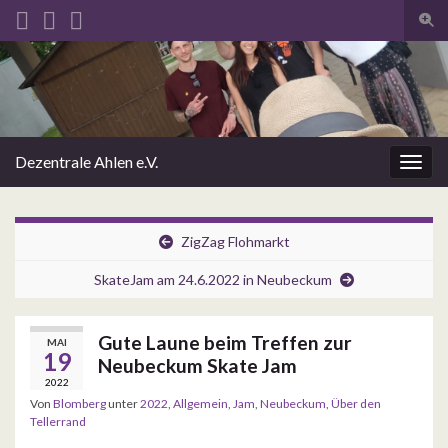
Such
Search for:
Dezentrale Ahlen e.V.
Navig
ZigZag Flohmarkt
SkateJam am 24.6.2022 in Neubeckum
Gute Laune beim Treffen zur
MAI
19
Neubeckum Skate Jam
2022
Von
Blomberg
unter
2022
,
Allgemein
,
Jam
,
Neubeckum
,
Über den
Tellerrand