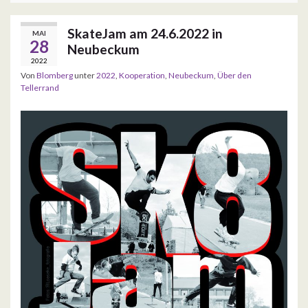
SkateJam am 24.6.2022 in
MAI
28
Neubeckum
2022
Von
Blomberg
unter
2022
,
Kooperation
,
Neubeckum
,
Über den
Tellerrand